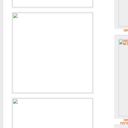
ПР
К
ПР
ПОЧ