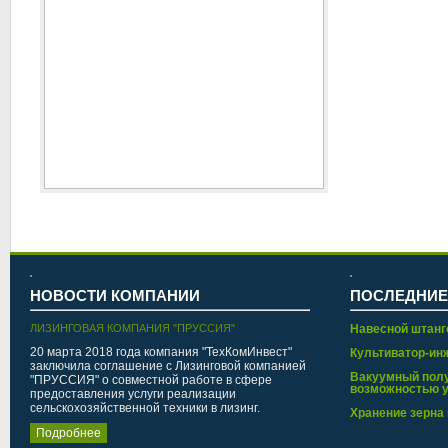
НОВОСТИ КОМПАНИИ
ПОСЛЕДНИЕ
ЛИЗИНГОВАЯ КОМПАНИЯ "ПРУССИЯ"
Навесной штанг
20 марта 2018 года компания "ТехКомИнвест"
Культиватор-ин
заключила соглашение с Лизинговой компанией
Вакуумный полу
"ПРУССИЯ" о совместной работе в сфере
возможностью у
предоставления услуги реализации
сельскохозяйственной техники в лизинг.
Хранение зерна 
Подробнее