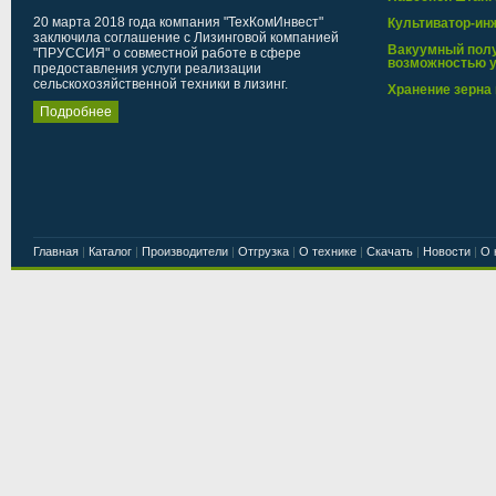
20 марта 2018 года компания "ТехКомИнвест"
Культиватор-ин
заключила соглашение с Лизинговой компанией
Вакуумный полу
"ПРУССИЯ" о совместной работе в сфере
возможностью у
предоставления услуги реализации
сельскохозяйственной техники в лизинг.
Хранение зерна 
Подробнее
Главная
|
Каталог
|
Производители
|
Отгрузка
|
О технике
|
Скачать
|
Новости
|
О 